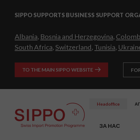
SIPPO SUPPORTS BUSINESS SUPPORT ORG
Albania
,
Bosnia and Herzegovina
,
Colomb
South Africa
,
Switzerland
,
Tunisia
,
Ukrain
TO THE MAIN SIPPO WEBSITE
FO
Headoffice
А
ЗА НАС