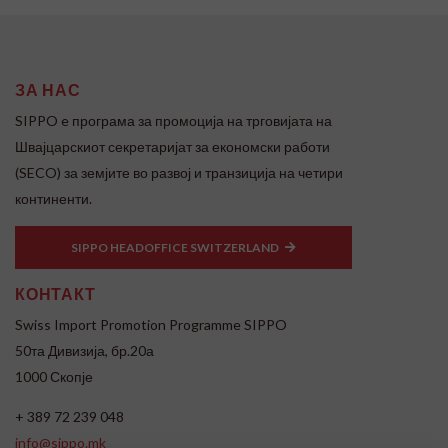
ЗА НАС
SIPPO e програма за промоција на трговијата на
Швајцарскиот секретаријат за економски работи
(SECO) за земјите во развој и транзиција на четири
континенти.
SIPPO HEADOFFICE SWITZERLAND
КОНТАКТ
Swiss Import Promotion Programme SIPPO
50та Дивизија, бр.20а
1000 Скопје
+ 389 72 239 048
info@sippo.mk