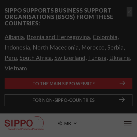
SIPPO SUPPORTS BUSINESS SUPPORT
ORGANISATIONS (BSOS) FROM THESE
COUNTRIES:
,
,
,
Albania
Bosnia and Herzegovina
Colombia
,
,
,
,
Indonesia
North Macedonia
Morocco
Serbia
,
,
,
,
,
Peru
South Africa
Switzerland
Tunisia
Ukraine
Vietnam
TO THE MAIN SIPPO WEBSITE
FOR NON-SIPPO-COUNTRIES
MK